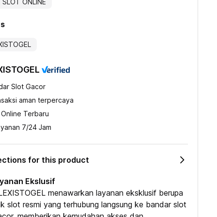
K SLOT ONLINE
us
XISTOGEL
XISTOGEL
dar Slot Gacor
nsaksi aman terpercaya
 Online Terbaru
ayanan 7/24 Jam
ections for this product
yanan Ekslusif
LEXISTOGEL menawarkan layanan eksklusif berupa
ink slot resmi yang terhubung langsung ke bandar slot
acor, memberikan kemudahan akses dan