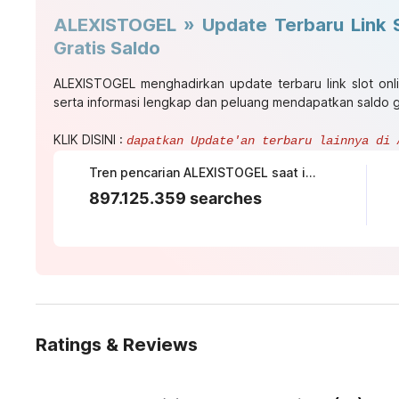
ALEXISTOGEL » Update Terbaru Link S
Gratis Saldo
ALEXISTOGEL menghadirkan update terbaru link slot onl
serta informasi lengkap dan peluang mendapatkan saldo gra
KLIK DISINI :
dapatkan Update'an terbaru lainnya di 
Tren pencarian ALEXISTOGEL saat ini
897.125.359 searches
Ratings & Reviews