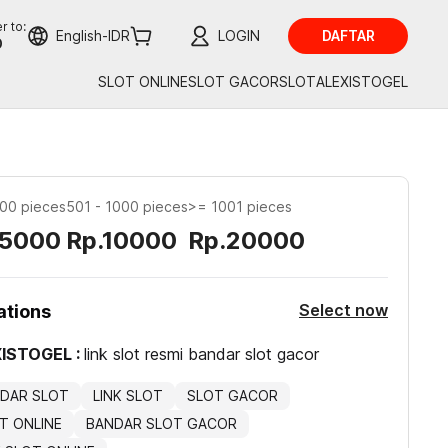
r to:
English-IDR
LOGIN
DAFTAR
D
SLOT ONLINE
SLOT GACOR
SLOT
ALEXISTOGEL
500 pieces
501 - 1000 pieces
>= 1001 pieces
.5000
Rp.10000
Rp.20000
Select now
ations
ISTOGEL :
link slot resmi bandar slot gacor
DAR SLOT
LINK SLOT
SLOT GACOR
T ONLINE
BANDAR SLOT GACOR