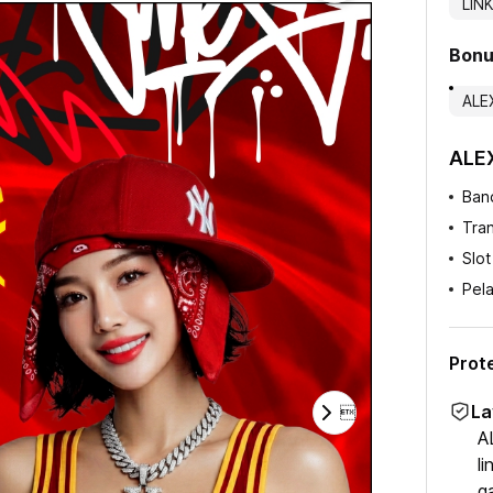
LIN
Bon
ALE
ALE
Ban
Tra
Slot
Pel
Prot
La

Next slide
A
l
g