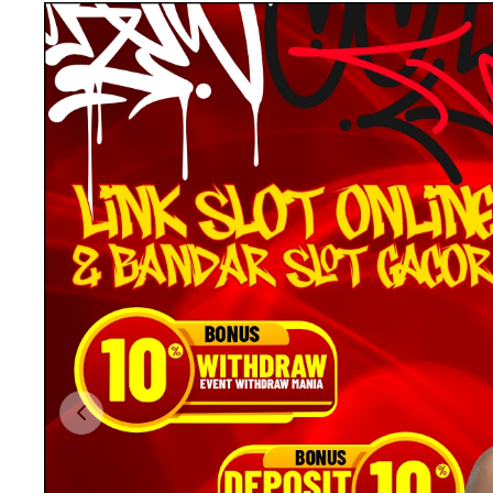
Previous slide