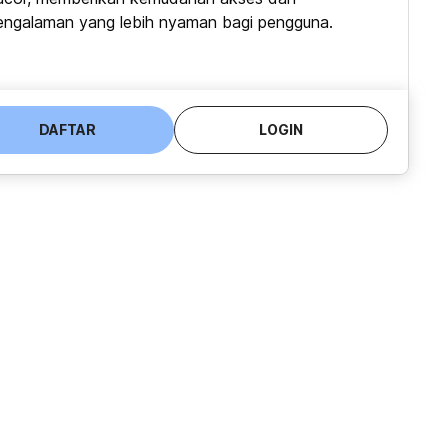
engalaman yang lebih nyaman bagi pengguna.
DAFTAR
LOGIN