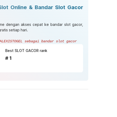
lot Online & Bandar Slot Gacor
ine dengan akses cepat ke bandar slot gacor,
tis setiap hari.
ALEXISTOGEL sebagai bandar slot gacor
Best SLOT GACOR rank
# 1