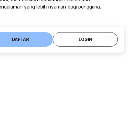
engalaman yang lebih nyaman bagi pengguna.
DAFTAR
LOGIN