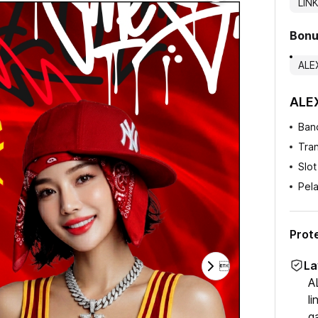
LIN
Bon
ALE
ALE
Ban
Tra
Slot
Pel
Prot
La

Next slide
A
l
g