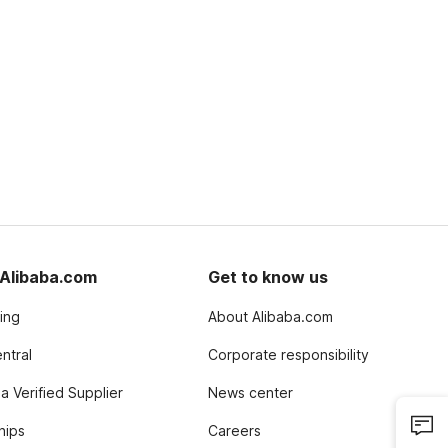
 Alibaba.com
Get to know us
ling
About Alibaba.com
ntral
Corporate responsibility
 Verified Supplier
News center
hips
Careers