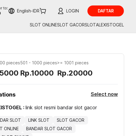
r to:
English-IDR
LOGIN
DAFTAR
D
SLOT ONLINE
SLOT GACOR
SLOT
ALEXISTOGEL
500 pieces
501 - 1000 pieces
>= 1001 pieces
.5000
Rp.10000
Rp.20000
Select now
ations
ISTOGEL :
link slot resmi bandar slot gacor
DAR SLOT
LINK SLOT
SLOT GACOR
T ONLINE
BANDAR SLOT GACOR