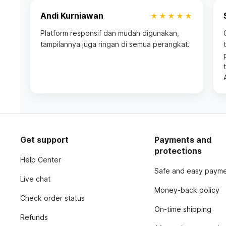
Andi Kurniawan
★★★★★
Platform responsif dan mudah digunakan,
tampilannya juga ringan di semua perangkat.
Get support
Payments and
protections
Help Center
Safe and easy paym
Live chat
Money-back policy
Check order status
On-time shipping
Refunds