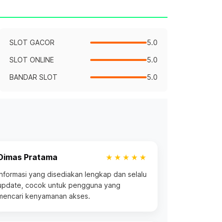
SLOT GACOR
5.0
SLOT ONLINE
5.0
BANDAR SLOT
5.0
Dimas Pratama
★★★★★
Informasi yang disediakan lengkap dan selalu
update, cocok untuk pengguna yang
mencari kenyamanan akses.