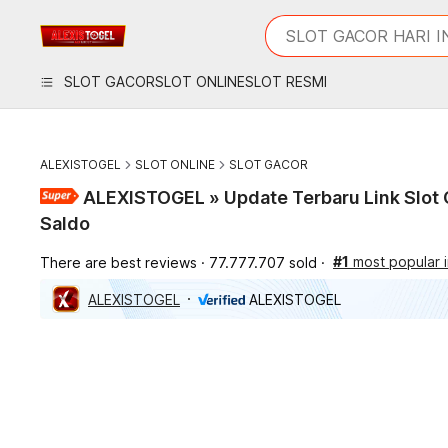
iphones 16
What are you looking 
SLOT GACOR HARI I
torras phone case
samsung note 20 5g 
SLOT GACOR
SLOT ONLINE
SLOT RESMI
iphones 15 pro max
ALEXISTOGEL
SLOT ONLINE
SLOT GACOR
ALEXISTOGEL » Update Terbaru Link Slot Online & Bandar Slot Gacor Gratis
Saldo
#1
most popular i
There are best reviews
77.777.707 sold
ALEXISTOGEL
ALEXISTOGEL