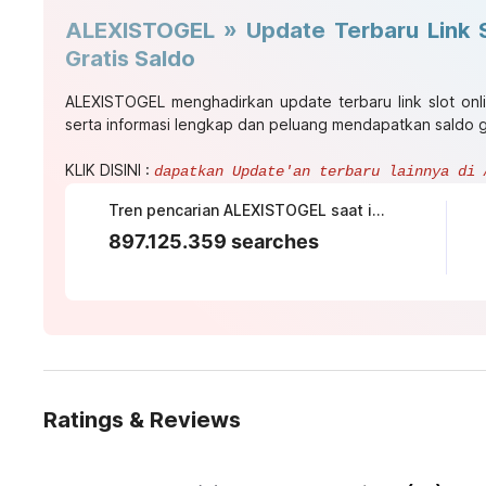
ALEXISTOGEL » Update Terbaru Link S
Gratis Saldo
ALEXISTOGEL menghadirkan update terbaru link slot onl
serta informasi lengkap dan peluang mendapatkan saldo gra
KLIK DISINI :
dapatkan Update'an terbaru lainnya di 
Tren pencarian ALEXISTOGEL saat ini
897.125.359 searches
Ratings & Reviews