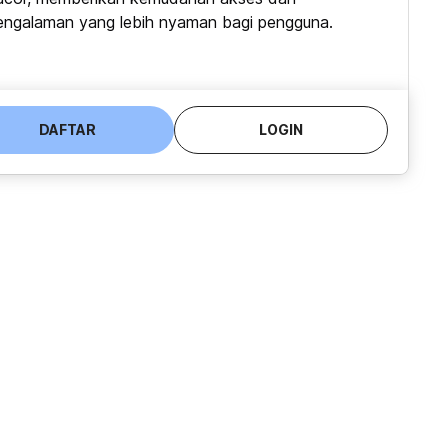
engalaman yang lebih nyaman bagi pengguna.
DAFTAR
LOGIN