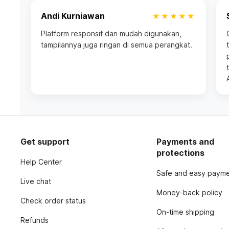
Andi Kurniawan
★★★★★
Platform responsif dan mudah digunakan,
tampilannya juga ringan di semua perangkat.
Get support
Payments and
protections
Help Center
Safe and easy paym
Live chat
Money-back policy
Check order status
On-time shipping
Refunds