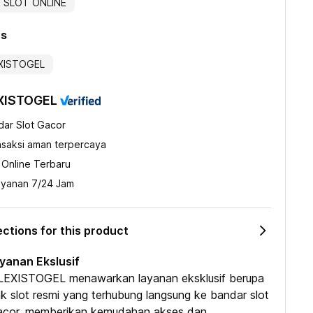
K SLOT ONLINE
us
XISTOGEL
XISTOGEL
dar Slot Gacor
nsaksi aman terpercaya
 Online Terbaru
ayanan 7/24 Jam
ections for this product
yanan Ekslusif
LEXISTOGEL menawarkan layanan eksklusif berupa
ink slot resmi yang terhubung langsung ke bandar slot
acor, memberikan kemudahan akses dan