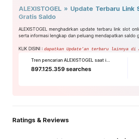
ALEXISTOGEL » Update Terbaru Link S
Gratis Saldo
ALEXISTOGEL menghadirkan update terbaru link slot onl
serta informasi lengkap dan peluang mendapatkan saldo gra
KLIK DISINI :
dapatkan Update'an terbaru lainnya di 
Tren pencarian ALEXISTOGEL saat ini
897.125.359 searches
Ratings & Reviews