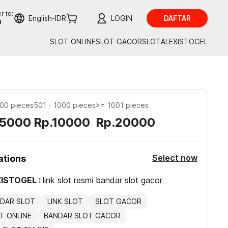
r to:
English-IDR
LOGIN
DAFTAR
D
SLOT ONLINE
SLOT GACOR
SLOT
ALEXISTOGEL
500 pieces
501 - 1000 pieces
>= 1001 pieces
.5000
Rp.10000
Rp.20000
Select now
ations
ISTOGEL :
link slot resmi bandar slot gacor
DAR SLOT
LINK SLOT
SLOT GACOR
T ONLINE
BANDAR SLOT GACOR