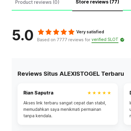
Store reviews (77)
Product reviews (0)
5.0
Very satisfied
verified SLOT
Based on 7777 reviews for
Reviews Situs ALEXISTOGEL Terbaru
Rian Saputra
★★★★★
Akses link terbaru sangat cepat dan stabil,
memudahkan saya menikmati permainan
tanpa kendala.