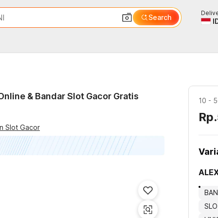
Delive
for?
NI
Search
I
cover
10 - 
Rp
n Slot Gacor
Vari
ALEX
BAN
SLO