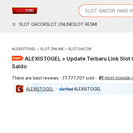
iphones 16
What are you looking 
SLOT GACOR HARI I
torras phone case
samsung note 20 5g 
SLOT GACOR
SLOT ONLINE
SLOT RESMI
iphones 15 pro max
ALEXISTOGEL
SLOT ONLINE
SLOT GACOR
ALEXISTOGEL » Update Terbaru Link Slot Online & Bandar Slot Gacor Gratis
Saldo
#1
most popular i
There are best reviews
77.777.707 sold
ALEXISTOGEL
ALEXISTOGEL