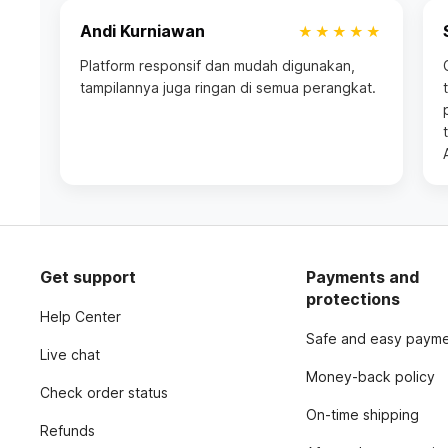
Andi Kurniawan
★★★★★
Platform responsif dan mudah digunakan,
tampilannya juga ringan di semua perangkat.
Get support
Payments and
protections
Help Center
Safe and easy paym
Live chat
Money-back policy
Check order status
On-time shipping
Refunds