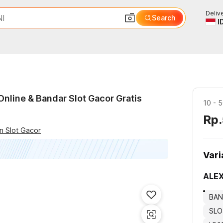
Delive
for?
NI
Search
I
cover
10 - 
Rp
n Slot Gacor
Vari
ALEX
BAN
SLO