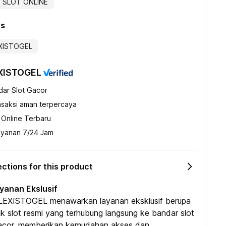
K SLOT ONLINE
us
XISTOGEL
XISTOGEL
dar Slot Gacor
nsaksi aman terpercaya
 Online Terbaru
ayanan 7/24 Jam
ections for this product
yanan Ekslusif
LEXISTOGEL menawarkan layanan eksklusif berupa
ink slot resmi yang terhubung langsung ke bandar slot
acor, memberikan kemudahan akses dan