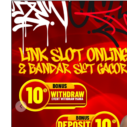
Previous slide