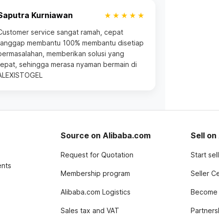
Saputra Kurniawan
★★★★★
Customer service sangat ramah, cepat
tanggap membantu 100% membantu disetiap
permasalahan, memberikan solusi yang
tepat, sehingga merasa nyaman bermain di
ALEXISTOGEL
Source on Alibaba.com
Sell on
Request for Quotation
Start sel
ents
Membership program
Seller Ce
Alibaba.com Logistics
Become a
Sales tax and VAT
Partners